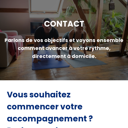
Aller
au
contenu
CONTACT
Parlons de vos objectifs et voyons ensemble
comment avancer à votre rythme,
directement à domicile.
Vous souhaitez
commencer votre
accompagnement ?